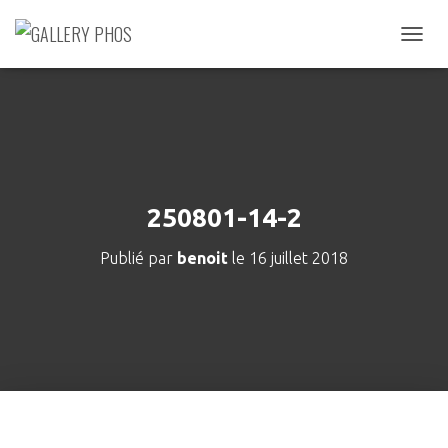
D
É
P
L
I
E
R
L
A
250801-14-2
N
A
Publié par
benoit
le
16 juillet 2018
V
I
G
A
T
I
O
N