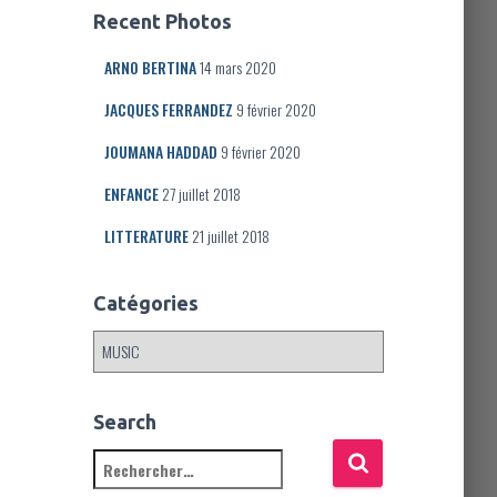
Recent Photos
ARNO BERTINA
14 mars 2020
JACQUES FERRANDEZ
9 février 2020
JOUMANA HADDAD
9 février 2020
ENFANCE
27 juillet 2018
LITTERATURE
21 juillet 2018
Catégories
C
a
t
é
Search
g
R
o
e
r