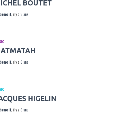
ICHEL BOUTET
benoit
, il y a
8 ans
SIC
ATMATAH
benoit
, il y a
8 ans
SIC
ACQUES HIGELIN
benoit
, il y a
8 ans