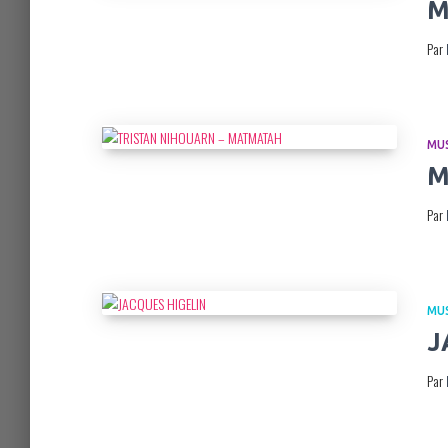
M
Par
MU
M
Par
MU
J
Par