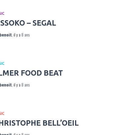
SIC
ISSOKO – SEGAL
benoit
, il y a
8 ans
SIC
LMER FOOD BEAT
benoit
, il y a
8 ans
SIC
HRISTOPHE BELL’OEIL
benoit
, il y a
8 ans