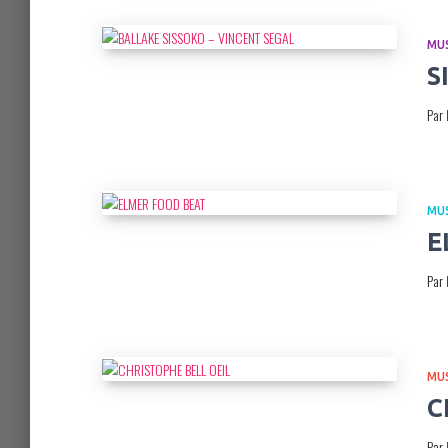
MU
S
Par
MU
E
Par
MU
C
Par