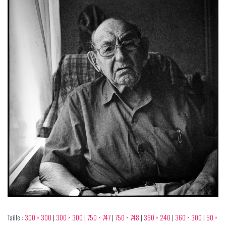
Taille :
300 × 300
|
300 × 300
|
750 × 747
|
750 × 748
|
360 × 240
|
360 × 300
|
50 ×