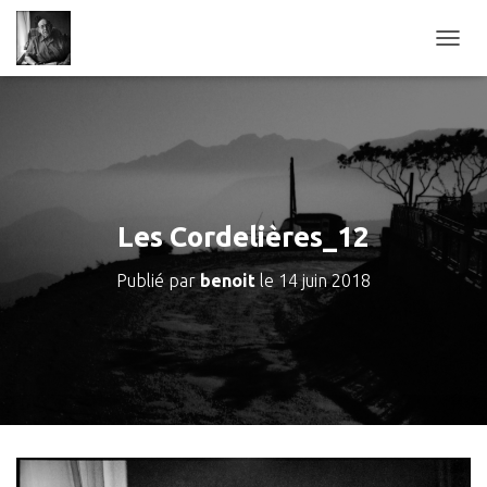
D
É
P
L
I
E
R
L
A
Les Cordelières_12
N
A
Publié par
benoit
le
14 juin 2018
V
I
G
A
T
I
O
N