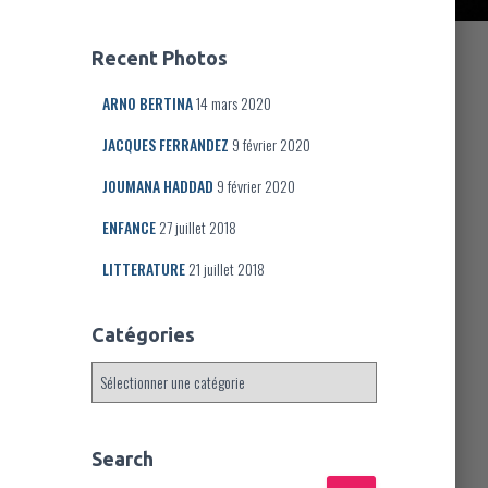
Recent Photos
ARNO BERTINA
14 mars 2020
JACQUES FERRANDEZ
9 février 2020
JOUMANA HADDAD
9 février 2020
ENFANCE
27 juillet 2018
LITTERATURE
21 juillet 2018
Catégories
C
a
t
é
Search
g