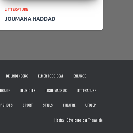
LITTERATURE
JOUMANA HADDAD
DE LINDENBERG
ELMER FOOD BEAT
ENFANCE
 ROUGE
LIEUX-DITS
LIGUE MAGNUS
LITTERATURE
APSHOTS
SPORT
STILLS
THEATRE
UFOLEP
Hestia | Développé par
ThemeIsle