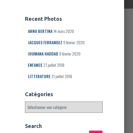
Recent Photos
ARNO BERTINA
14 mars 2020
JACQUES FERRANDEZ
9 février 2020
JOUMANA HADDAD
9 février 2020
ENFANCE
27 juillet 2018
LITTERATURE
21 juillet 2018
Catégories
C
a
t
é
Search
g