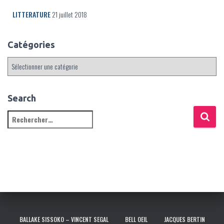
LITTERATURE
21 juillet 2018
Catégories
C
a
t
é
Search
g
R
o
e
r
c
i
h
e
e
s
r
c
h
e
r
BALLAKE SISSOKO – VINCENT SEGAL
BELL OEIL
JACQUES BERTIN