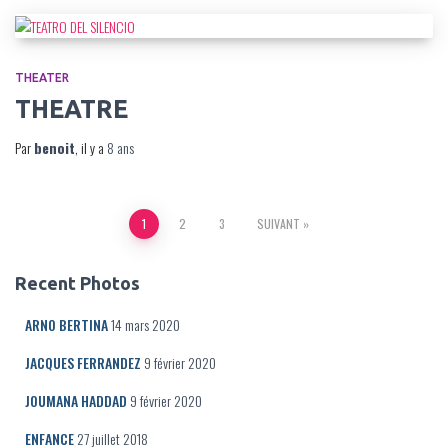
THEATER
THEATRE
Par
benoit
, il y a
8 ans
Navigation
1
2
3
SUIVANT
des
Recent Photos
articles
ARNO BERTINA
14 mars 2020
JACQUES FERRANDEZ
9 février 2020
JOUMANA HADDAD
9 février 2020
ENFANCE
27 juillet 2018