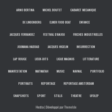
:
ARNO BERTINA
MICHEL BOUTET
CABARET MECANIQUE
DE LINDENBERG
ELMER FOOD BEAT
ENFANCE
JACQUES FERRANDEZ
FESTIVAL D’ANJOU
FRICHES INDUSTRIELLES
JOUMANA HADDAD
JACQUES HIGELIN
INSURRECTION
LAP ROUGE
LIEUX-DITS
LIGUE MAGNUS
LITTERATURE
MANIFESTATION
MATMATAH
MUSIC
NAVNAL
PORTFOLIO
PORTRAITS
REPORTAGE
REPORTAGE AMSTERDAM
SNAPSHOTS
SPORT
STILLS
THEATRE
UFOLEP
Hestia | Développé par
ThemeIsle