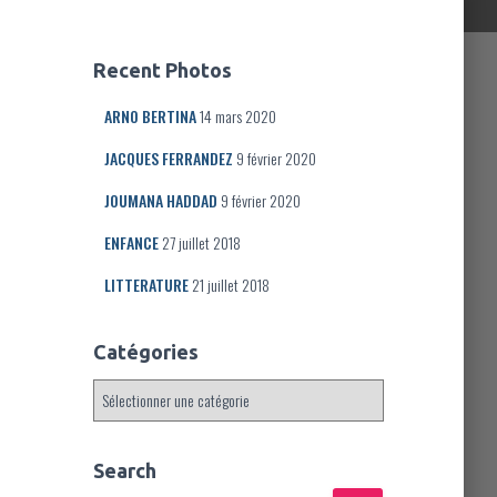
Recent Photos
ARNO BERTINA
14 mars 2020
JACQUES FERRANDEZ
9 février 2020
JOUMANA HADDAD
9 février 2020
ENFANCE
27 juillet 2018
LITTERATURE
21 juillet 2018
Catégories
C
a
t
é
Search
g