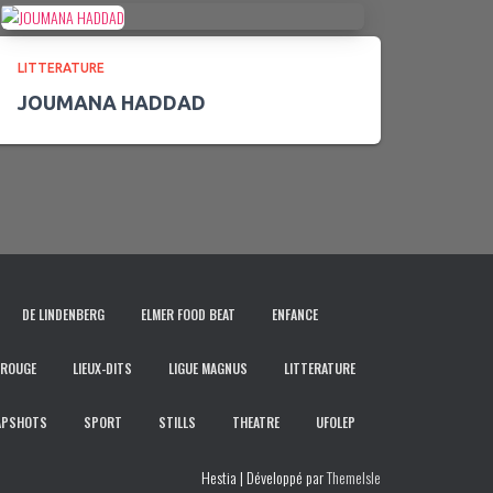
LITTERATURE
JOUMANA HADDAD
DE LINDENBERG
ELMER FOOD BEAT
ENFANCE
 ROUGE
LIEUX-DITS
LIGUE MAGNUS
LITTERATURE
APSHOTS
SPORT
STILLS
THEATRE
UFOLEP
Hestia | Développé par
ThemeIsle