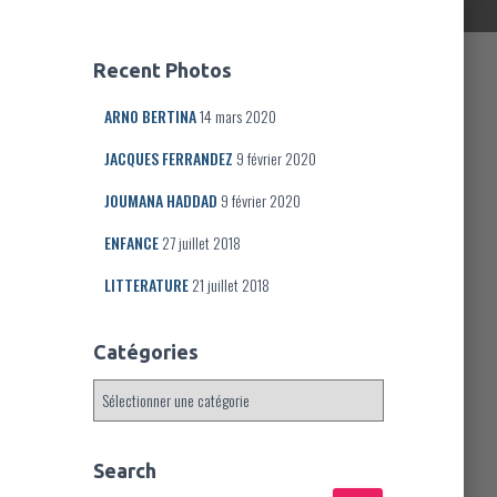
Recent Photos
ARNO BERTINA
14 mars 2020
JACQUES FERRANDEZ
9 février 2020
JOUMANA HADDAD
9 février 2020
ENFANCE
27 juillet 2018
LITTERATURE
21 juillet 2018
Catégories
C
a
t
é
Search
g