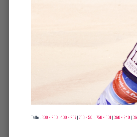
Taille :
300 × 200
|
400 × 267
|
750 × 501
|
750 × 501
|
360 × 240
|
36