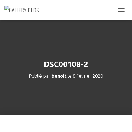
D
É
P
L
I
E
R
L
A
DSC00108-2
N
A
Publié par
benoit
le
8 février 2020
V
I
G
A
T
I
O
N