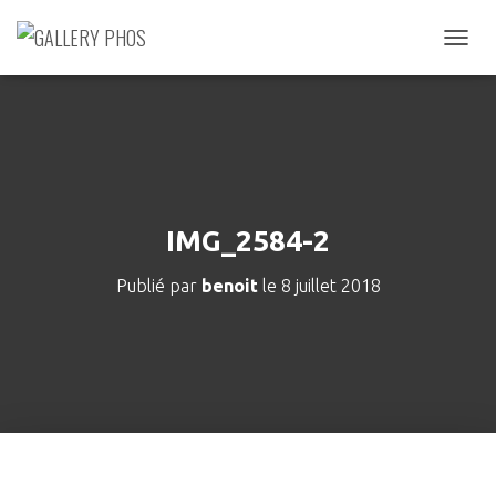
D
É
P
L
I
E
R
L
A
IMG_2584-2
N
A
Publié par
benoit
le
8 juillet 2018
V
I
G
A
T
I
O
N