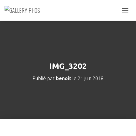
D
É
P
L
I
E
R
L
A
IMG_3202
N
A
Publié par
benoit
le
21 juin 2018
V
I
G
A
T
I
O
N