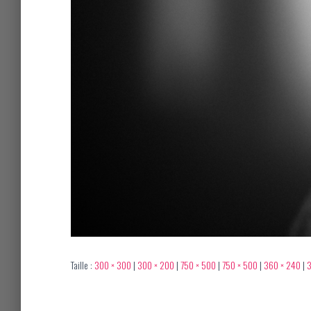
Taille :
300 × 300
|
300 × 200
|
750 × 500
|
750 × 500
|
360 × 240
|
3