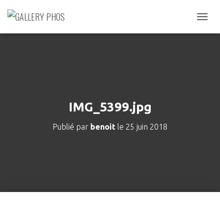
D
É
P
L
I
E
R
L
A
IMG_5399.jpg
N
A
Publié par
benoit
le
25 juin 2018
V
I
G
A
T
I
O
N