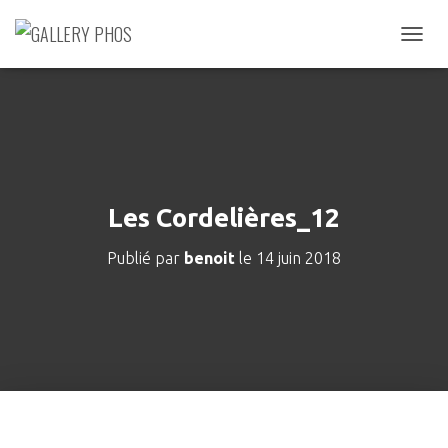
D
É
P
L
I
E
R
L
A
Les Cordelières_12
N
A
Publié par
benoit
le
14 juin 2018
V
I
G
A
T
I
O
N