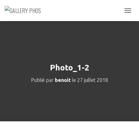
D
É
P
L
I
E
R
L
A
Photo_1-2
N
A
Publié par
benoit
le
27 juillet 2018
V
I
G
A
T
I
O
N