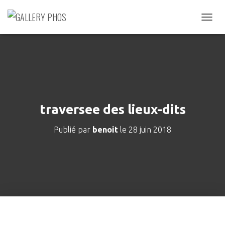
D
É
P
L
I
E
R
L
A
traversee des lieux-dits
N
A
Publié par
benoit
le
28 juin 2018
V
I
G
A
T
I
O
N