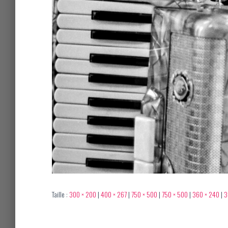
Taille :
300 × 200
|
400 × 267
|
750 × 500
|
750 × 500
|
360 × 240
|
3