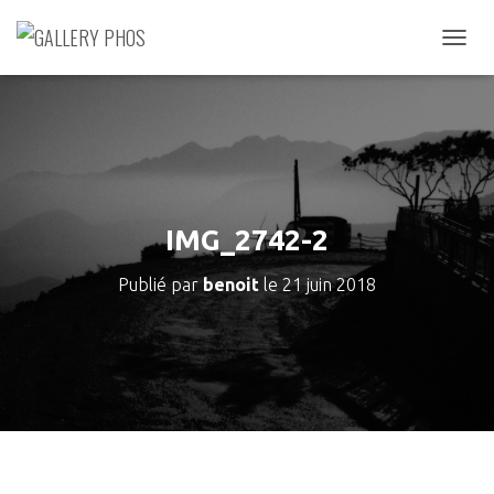
D
É
P
L
I
E
R
L
A
IMG_2742-2
N
A
Publié par
benoit
le
21 juin 2018
V
I
G
A
T
I
O
N