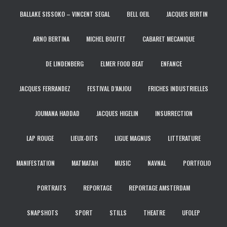
BALLAKE SISSOKO – VINCENT SEGAL
BELL OEIL
JACQUES BERTIN
ARNO BERTINA
MICHEL BOUTET
CABARET MECANIQUE
DE LINDENBERG
ELMER FOOD BEAT
ENFANCE
JACQUES FERRANDEZ
FESTIVAL D’ANJOU
FRICHES INDUSTRIELLES
JOUMANA HADDAD
JACQUES HIGELIN
INSURRECTION
LAP ROUGE
LIEUX-DITS
LIGUE MAGNUS
LITTERATURE
MANIFESTATION
MATMATAH
MUSIC
NAVNAL
PORTFOLIO
PORTRAITS
REPORTAGE
REPORTAGE AMSTERDAM
SNAPSHOTS
SPORT
STILLS
THEATRE
UFOLEP