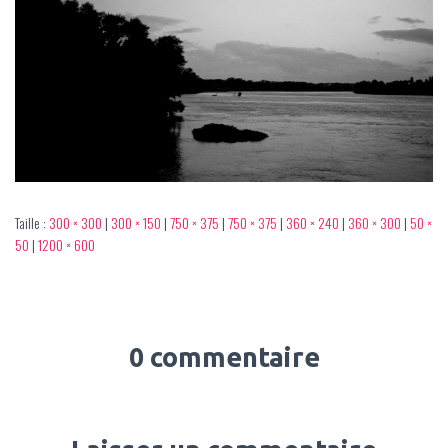
Taille :
300 × 300
|
300 × 150
|
750 × 375
|
750 × 375
|
360 × 240
|
360 × 300
|
50 ×
50
|
1200 × 600
0 commentaire