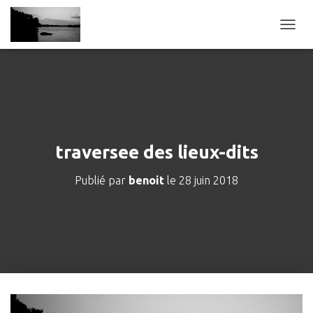
D
É
P
L
I
E
R
L
A
traversee des lieux-dits
N
A
Publié par
benoit
le
28 juin 2018
V
I
G
A
T
I
O
N